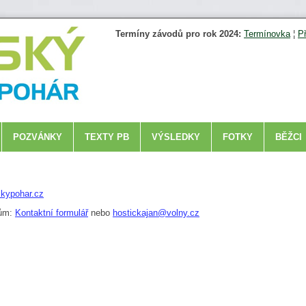
Termíny závodů pro rok 2024:
Termínovka
¦
P
POZVÁNKY
TEXTY PB
VÝSLEDKY
FOTKY
BĚŽCI
kypohar.cz
dům:
Kontaktní formulář
nebo
hostickajan@volny.cz