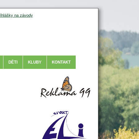
řihlášky na závody
DĚTI
KLUBY
KONTAKT