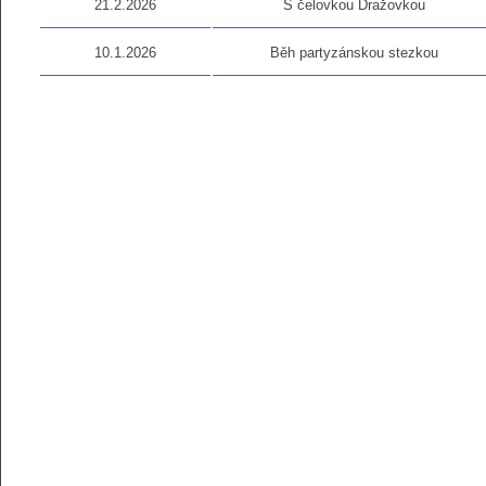
21.2.2026
S čelovkou Dražovkou
10.1.2026
Běh partyzánskou stezkou