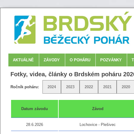
AKTUÁLNĚ
ZÁVODY
O POHÁRU
POZVÁNKY
Fotky, videa, články o Brdském poháru 202
Ročník poháru:
2024
2023
2022
2021
2020
Datum závodu
Závod
28.6.2026
Lochovice - Plešivec