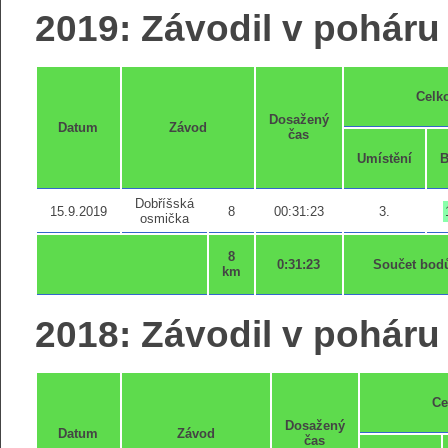
2019: Závodil v poháru 
Celk
Dosažený
Datum
Závod
čas
Umístění
B
Dobříšská
15.9.2019
8
00:31:23
3.
osmička
8
0:31:23
Součet bod
km
2018: Závodil v poháru 
Ce
Dosažený
Datum
Závod
čas