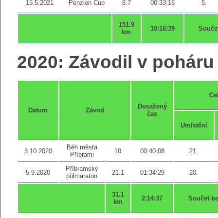
15.5.2021
Penzion Cup
8.7
00:33:16
5.
151.9
10:16:39
Souče
km
2020: Závodil v poháru 
Ce
Dosažený
Datum
Závod
čas
Umístění
Běh města
3.10.2020
10
00:40:08
21.
Příbrami
Příbramský
5.9.2020
21.1
01:34:29
20.
půlmaraton
31.1
2:14:37
Součet b
km