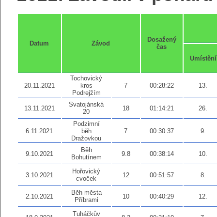
Dosažený
Datum
Závod
čas
Umístění
Tochovický
20.11.2021
kros
7
00:28:22
13.
Podrejžím
Svatojánská
13.11.2021
18
01:14:21
26.
20
Podzimní
6.11.2021
běh
7
00:30:37
9.
Dražovkou
Běh
9.10.2021
9.8
00:38:14
10.
Bohutínem
Hořovický
3.10.2021
12
00:51:57
8.
cvoček
Běh města
2.10.2021
10
00:40:29
12.
Příbrami
Tuháčkův