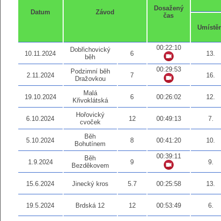
Dosažený
Datum
Závod
čas
Umístě
00:22:10
Dobřichovický
10.11.2024
6
13.
běh
00:29:53
Podzimní běh
2.11.2024
7
16.
Dražovkou
Malá
19.10.2024
6
00:26:02
12.
Křivoklátská
Hořovický
6.10.2024
12
00:49:13
7.
cvoček
Běh
5.10.2024
8
00:41:20
10.
Bohutínem
00:39:11
Běh
1.9.2024
9
9.
Bezděkovem
15.6.2024
Jinecký kros
5.7
00:25:58
13.
19.5.2024
Brdská 12
12
00:53:49
6.