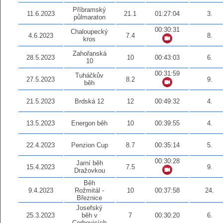
Příbramský
11.6.2023
21.1
01:27:04
3.
půlmaraton
00:30:31
Chaloupecký
4.6.2023
7.4
8.
kros
Zahořanská
28.5.2023
10
00:43:03
6.
10
00:31:59
Tuháčkův
27.5.2023
8.2
9.
běh
21.5.2023
Brdská 12
12
00:49:32
4.
13.5.2023
Energon běh
10
00:39:55
4.
22.4.2023
Penzion Cup
8.7
00:35:14
5.
00:30:28
Jarní běh
15.4.2023
7.5
9.
Dražovkou
Běh
9.4.2023
Rožmitál -
10
00:37:58
24.
Březnice
Josefský
25.3.2023
běh v
7
00:30:20
6.
Cerhovicích