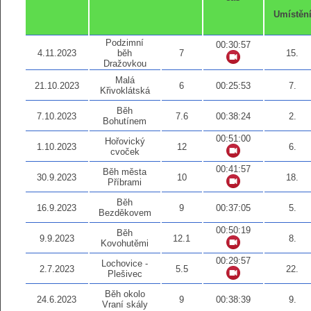
Umístěn
Podzimní
00:30:57
4.11.2023
běh
7
15.
Dražovkou
Malá
21.10.2023
6
00:25:53
7.
Křivoklátská
Běh
7.10.2023
7.6
00:38:24
2.
Bohutínem
00:51:00
Hořovický
1.10.2023
12
6.
cvoček
00:41:57
Běh města
30.9.2023
10
18.
Příbrami
Běh
16.9.2023
9
00:37:05
5.
Bezděkovem
00:50:19
Běh
9.9.2023
12.1
8.
Kovohutěmi
00:29:57
Lochovice -
2.7.2023
5.5
22.
Plešivec
Běh okolo
24.6.2023
9
00:38:39
9.
Vraní skály