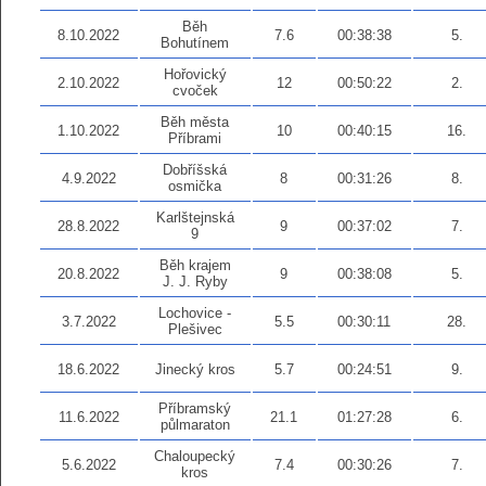
Běh
8.10.2022
7.6
00:38:38
5.
Bohutínem
Hořovický
2.10.2022
12
00:50:22
2.
cvoček
Běh města
1.10.2022
10
00:40:15
16.
Příbrami
Dobříšská
4.9.2022
8
00:31:26
8.
osmička
Karlštejnská
28.8.2022
9
00:37:02
7.
9
Běh krajem
20.8.2022
9
00:38:08
5.
J. J. Ryby
Lochovice -
3.7.2022
5.5
00:30:11
28.
Plešivec
18.6.2022
Jinecký kros
5.7
00:24:51
9.
Příbramský
11.6.2022
21.1
01:27:28
6.
půlmaraton
Chaloupecký
5.6.2022
7.4
00:30:26
7.
kros