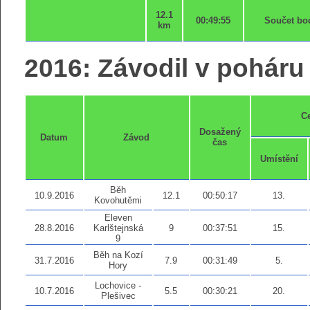
12.1
00:49:55
Součet bo
km
2016: Závodil v poháru 
C
Dosažený
Datum
Závod
čas
Umístění
Běh
10.9.2016
12.1
00:50:17
13.
Kovohutěmi
Eleven
28.8.2016
Karlštejnská
9
00:37:51
15.
9
Běh na Kozí
31.7.2016
7.9
00:31:49
5.
Hory
Lochovice -
10.7.2016
5.5
00:30:21
20.
Plešivec