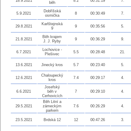
18.9.2021
8.2
00:31:19
7.
běh
Dobříšská
5.9.2021
8
00:30:49
7.
osmička
Karlštejnská
29.8.2021
9
00:35:56
5.
9
Běh krajem
21.8.2021
9
00:36:29
9.
J. J. Ryby
Lochovice -
6.7.2021
5.5
00:28:48
21.
Plešivec
13.6.2021
Jinecký kros
5.7
00:23:40
5.
Chaloupecký
12.6.2021
7.4
00:29:17
4.
kros
Josefský
6.6.2021
běh v
7
00:29:10
4.
Cerhovicích
Běh Litní a
29.5.2021
zámeckým
7.6
00:26:29
4.
parkem
23.5.2021
Brdská 12
12
00:47:26
3.