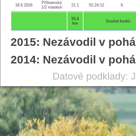
Příbramský
18.6.2016
21.1
01:24:12
6.
1/2 maraton
55.6
Součet bodů:
km
2015: Nezávodil v pohá
2014: Nezávodil v pohá
Datové podklady: J