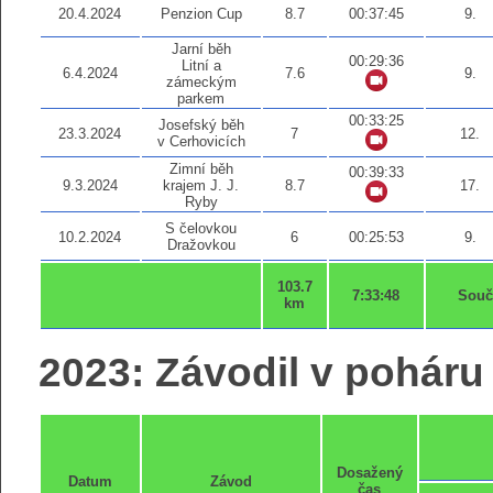
20.4.2024
Penzion Cup
8.7
00:37:45
9.
Jarní běh
00:29:36
Litní a
6.4.2024
7.6
9.
zámeckým
parkem
00:33:25
Josefský běh
23.3.2024
7
12.
v Cerhovicích
Zimní běh
00:39:33
9.3.2024
krajem J. J.
8.7
17.
Ryby
S čelovkou
10.2.2024
6
00:25:53
9.
Dražovkou
103.7
7:33:48
Souč
km
2023: Závodil v poháru 
Dosažený
Datum
Závod
čas