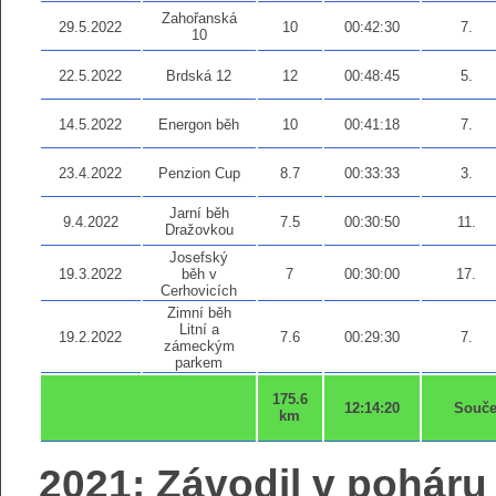
Zahořanská
29.5.2022
10
00:42:30
7.
10
22.5.2022
Brdská 12
12
00:48:45
5.
14.5.2022
Energon běh
10
00:41:18
7.
23.4.2022
Penzion Cup
8.7
00:33:33
3.
Jarní běh
9.4.2022
7.5
00:30:50
11.
Dražovkou
Josefský
19.3.2022
běh v
7
00:30:00
17.
Cerhovicích
Zimní běh
Litní a
19.2.2022
7.6
00:29:30
7.
zámeckým
parkem
175.6
12:14:20
Souče
km
2021: Závodil v poháru 