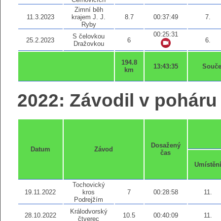
Zimní běh
11.3.2023
krajem J. J.
8.7
00:37:49
7.
Ryby
00:25:31
S čelovkou
25.2.2023
6
6.
Dražovkou
194.8
13:43:35
Souče
km
2022: Závodil v poháru 
Dosažený
Datum
Závod
čas
Umístěn
Tochovický
19.11.2022
kros
7
00:28:58
11.
Podrejžím
Králodvorský
28.10.2022
10.5
00:40:09
11.
čtverec