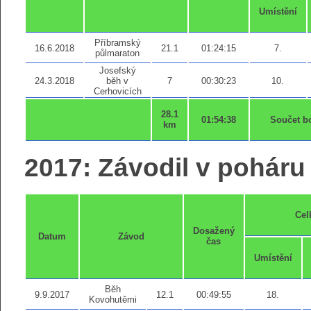
Umístění
Příbramský
16.6.2018
21.1
01:24:15
7.
půlmaraton
Josefský
24.3.2018
běh v
7
00:30:23
10.
Cerhovicích
28.1
01:54:38
Součet b
km
2017: Závodil v poháru 
Cel
Dosažený
Datum
Závod
čas
Umístění
Běh
9.9.2017
12.1
00:49:55
18.
Kovohutěmi