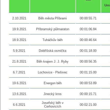
Umí
2.10.2021
Běh města Příbrami
00:00:55.71
19.9.2021
Příbramský půlmaraton
00:01:06.84
18.9.2021
Tuháčkův běh
00:00:46.64
5.9.2021
Dobříšská osmička
00:01:18.00
21.8.2021
Běh krajem J. J. Ryby
00:00:56.35
6.7.2021
Lochovice - Plešivec
00:01:15.00
19.6.2021
Energon běh
00:00:53.89
13.6.2021
Jinecký kros
00:00:15.71
Josefský běh v
6.6.2021
00:02:21.00
Cerhovicích