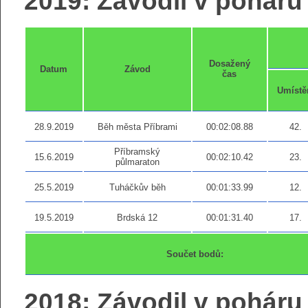
2019: Závodil v poháru 
Dosažený
Datum
Závod
čas
Umístě
28.9.2019
Běh města Příbrami
00:02:08.88
42.
Příbramský
15.6.2019
00:02:10.42
23.
půlmaraton
25.5.2019
Tuháčkův běh
00:01:33.99
12.
19.5.2019
Brdská 12
00:01:31.40
17.
Součet bodů:
2018: Závodil v poháru 