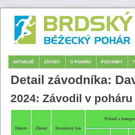
AKTUÁLNĚ
ZÁVODY
O POHÁRU
POZVÁNKY
Detail závodníka: Dav
2024: Závodil v poháru 
Pořadí v kategor
Datum
Závod
Dosažený čas