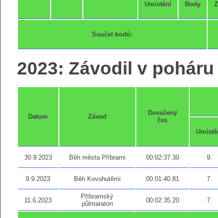
Umístění
Body
Z
Součet bodů:
2023: Závodil v poháru 
Dosažený
Datum
Závod
čas
Umístě
30.9.2023
Běh města Příbrami
00:02:37.30
9.
9.9.2023
Běh Kovohutěmi
00:01:40.81
7.
Příbramský
11.6.2023
00:02:35.20
7.
půlmaraton