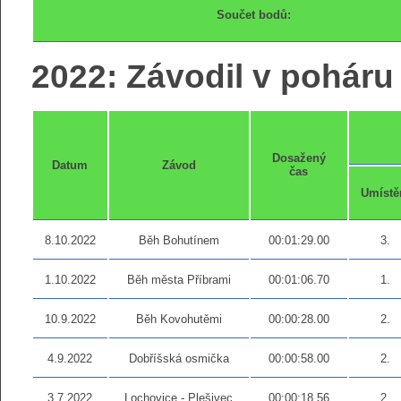
Součet bodů:
2022: Závodil v poháru 
Dosažený
Datum
Závod
čas
Umístě
8.10.2022
Běh Bohutínem
00:01:29.00
3.
1.10.2022
Běh města Příbrami
00:01:06.70
1.
10.9.2022
Běh Kovohutěmi
00:00:28.00
2.
4.9.2022
Dobříšská osmička
00:00:58.00
2.
3.7.2022
Lochovice - Plešivec
00:00:18.56
2.