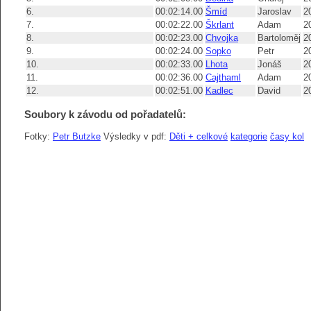
6.
00:02:14.00
Šmíd
Jaroslav
2
7.
00:02:22.00
Škrlant
Adam
2
8.
00:02:23.00
Chvojka
Bartoloměj
2
9.
00:02:24.00
Sopko
Petr
2
10.
00:02:33.00
Lhota
Jonáš
2
11.
00:02:36.00
Cajthaml
Adam
2
12.
00:02:51.00
Kadlec
David
2
Soubory k závodu od pořadatelů:
Fotky:
Petr Butzke
Výsledky v pdf:
Děti + celkové
kategorie
časy kol