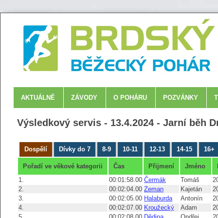
AKTUÁLNĚ
ZÁVODY
O POHÁRU
POZVÁNKY
Výsledkový servis - 13.4.2024 - Jarní běh
Dospělí
Dívky do 7
8-9
10-11
12-13
14-15
16+
Pořadí ve věkové kategorii
Čas
Přijmení
Jméno
1.
00:01:58.00
Čermák
Tomáš
2
2.
00:02:04.00
Zeman
Kajetán
2
3.
00:02:05.00
Halaburda
Antonín
2
4.
00:02:07.00
Kroužecký
Adam
2
5.
00:02:08.00
Dědina
Ondřej
2