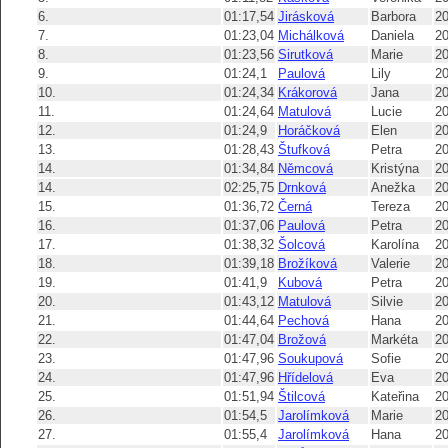
6.
01:17,54
Jirásková
Barbora
2
7.
01:23,04
Michálková
Daniela
2
8.
01:23,56
Sirutková
Marie
2
9.
01:24,1
Paulová
Lily
2
10.
01:24,34
Krákorová
Jana
2
11.
01:24,64
Matulová
Lucie
2
12.
01:24,9
Horáčková
Elen
2
13.
01:28,43
Štufková
Petra
2
14.
01:34,84
Němcová
Kristýna
2
14.
02:25,75
Drnková
Anežka
2
15.
01:36,72
Černá
Tereza
2
16.
01:37,06
Paulová
Petra
2
17.
01:38,32
Šolcová
Karolína
2
18.
01:39,18
Brožíková
Valerie
2
19.
01:41,9
Kubová
Petra
2
20.
01:43,12
Matulová
Silvie
2
21.
01:44,64
Pechová
Hana
2
22.
01:47,04
Brožová
Markéta
2
23.
01:47,96
Soukupová
Sofie
2
24.
01:47,96
Hřídelová
Eva
2
25.
01:51,94
Štilcová
Kateřina
2
26.
01:54,5
Jarolímková
Marie
2
27.
01:55,4
Jarolímková
Hana
2