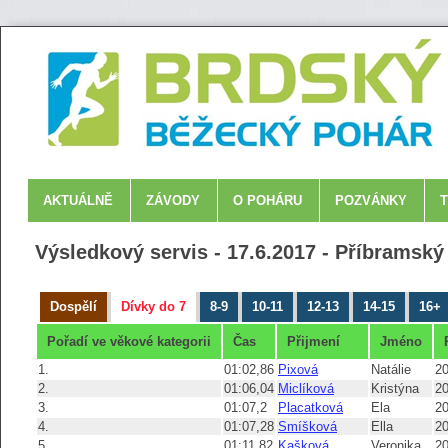
AKTUÁLNĚ
ZÁVODY
O POHÁRU
POZVÁNKY
Výsledkový servis - 17.6.2017 - Příbramsk
Dospělí
Dívky do 7
8-9
10-11
12-13
14-15
16+
Pořadí ve věkové kategorii
Čas
Přijmení
Jméno
1.
01:02,86
Pixová
Natálie
2
2.
01:06,04
Miclíková
Kristýna
2
3.
01:07,2
Placatková
Ela
2
4.
01:07,28
Smíšková
Ella
2
5.
01:11,82
Kašková
Veronika
2