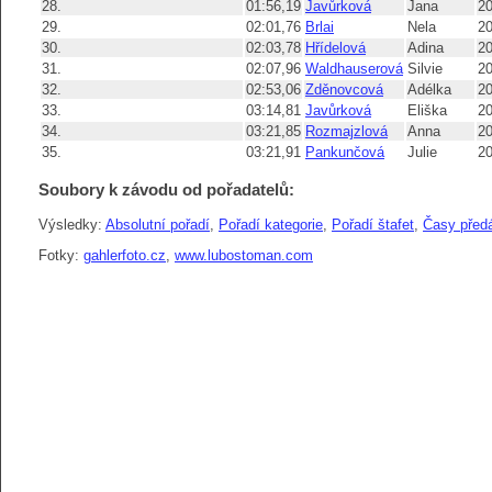
28.
01:56,19
Javůrková
Jana
2
29.
02:01,76
Brlai
Nela
2
30.
02:03,78
Hřídelová
Adina
2
31.
02:07,96
Waldhauserová
Silvie
2
32.
02:53,06
Zděnovcová
Adélka
2
33.
03:14,81
Javůrková
Eliška
2
34.
03:21,85
Rozmajzlová
Anna
2
35.
03:21,91
Pankunčová
Julie
2
Soubory k závodu od pořadatelů:
Výsledky:
Absolutní pořadí
,
Pořadí kategorie
,
Pořadí štafet
,
Časy před
Fotky:
gahlerfoto.cz
,
www.lubostoman.com