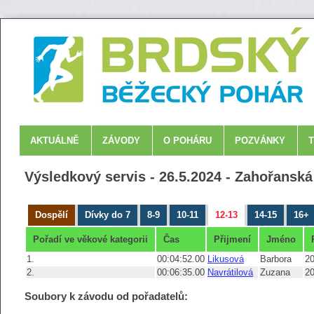
AKTUÁLNĚ
ZÁVODY
O POHÁRU
POZVÁNKY
Výsledkový servis - 26.5.2024 - Zahořansk
Dospělí
Dívky do 7
8-9
10-11
12-13
14-15
16+
Pořadí ve věkové kategorii
Čas
Přijmení
Jméno
1.
00:04:52.00
Likusová
Barbora
2
2.
00:06:35.00
Navrátilová
Zuzana
2
Soubory k závodu od pořadatelů: