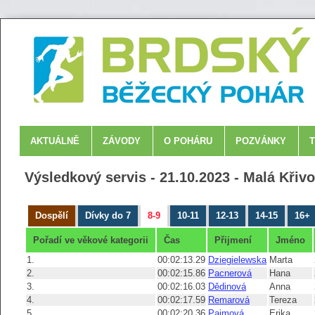
AKTUÁLNĚ
ZÁVODY
O POHÁRU
POZVÁNKY
Výsledkový servis - 21.10.2023 - Malá Křiv
Dospělí
Dívky do 7
8-9
10-11
12-13
14-15
16+
Pořadí ve věkové kategorii
Čas
Přijmení
Jméno
1.
00:02:13.29
Dziegielewska
Marta
2.
00:02:15.86
Pacnerová
Hana
3.
00:02:16.03
Dědinová
Anna
4.
00:02:17.59
Remarová
Tereza
5.
00:02:20.36
Paimová
Erika