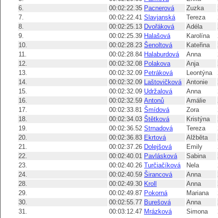
6.
00:02:22.35
Pacnerová
Zuzka
7.
00:02:22.41
Slavjanská
Tereza
8.
00:02:25.13
Dvořáková
Adéla
9.
00:02:25.39
Halašová
Karolína
10.
00:02:28.23
Šenoltová
Kateřina
11.
00:02:28.84
Halaburdová
Anna
12.
00:02:32.08
Polakova
Anja
13.
00:02:32.09
Petráková
Leontýna
14.
00:02:32.09
Laštovičková
Antonie
15.
00:02:32.09
Udržalová
Anna
16.
00:02:32.59
Antonů
Amálie
17.
00:02:33.81
Šmídová
Zora
18.
00:02:34.03
Štětková
Kristýna
19.
00:02:36.52
Strnadová
Tereza
20.
00:02:36.83
Ekrtová
Alžběta
21.
00:02:37.26
Dolejšová
Emily
22.
00:02:40.01
Pavlásková
Sabina
23.
00:02:40.26
Turčiačíková
Nela
24.
00:02:40.59
Širancová
Anna
28.
00:02:49.30
Kroll
Anna
29.
00:02:49.87
Pokorná
Mariana
30.
00:02:55.77
Burešová
Anna
31.
00:03:12.47
Mrázková
Simona