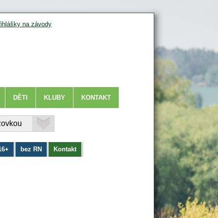
řihlášky na závody
DĚTI
KLUBY
KONTAKT
16+
bez RN
Kontakt