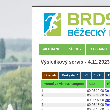
AKTUÁLNĚ
ZÁVODY
O POHÁRU
Výsledkový servis - 4.11.202
Dospělí
Dívky do 7
8-9
10-11
1
Pořadí ve věkové kategorii
Čas
P
1.
00:05:22.00
Dol
2.
00:05:33.00
Sch
3.
00:06:07.00
Bu
4.
00:06:13.00
Per
5.
00:06:18.00
Jed