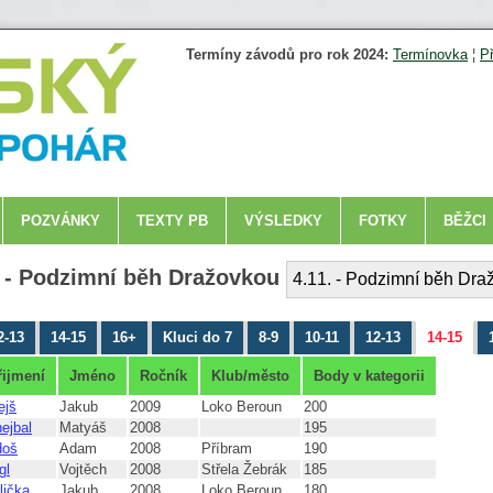
Termíny závodů pro rok 2024:
Termínovka
¦
P
POZVÁNKY
TEXTY PB
VÝSLEDKY
FOTKY
BĚŽCI
3 - Podzimní běh Dražovkou
2-13
14-15
16+
Kluci do 7
8-9
10-11
12-13
14-15
řijmení
Jméno
Ročník
Klub/město
Body v kategorii
ejš
Jakub
2009
Loko Beroun
200
ejbal
Matyáš
2008
195
doš
Adam
2008
Příbram
190
gl
Vojtěch
2008
Střela Žebrák
185
lička
Jakub
2008
Loko Beroun
180