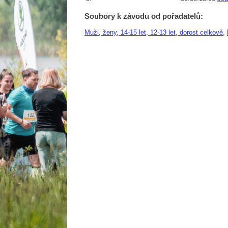
Soubory k závodu od pořadatelů:
Muži, ženy, 14-15 let, 12-13 let, dorost celkově
,