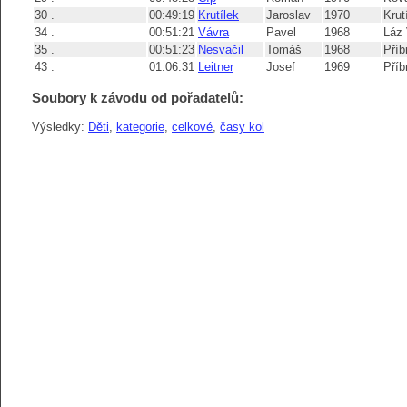
30 .
00:49:19
Krutílek
Jaroslav
1970
Krut
34 .
00:51:21
Vávra
Pavel
1968
Láz 
35 .
00:51:23
Nesvačil
Tomáš
1968
Pří
43 .
01:06:31
Leitner
Josef
1969
Pří
Soubory k závodu od pořadatelů:
Výsledky:
Děti
,
kategorie
,
celkové
,
časy kol