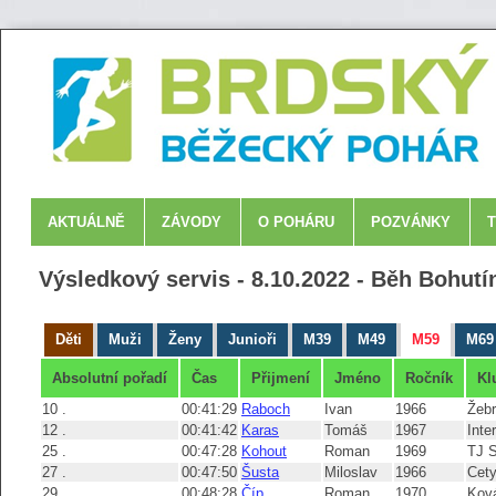
AKTUÁLNĚ
ZÁVODY
O POHÁRU
POZVÁNKY
Výsledkový servis - 8.10.2022 - Běh Bohut
Děti
Muži
Ženy
Junioři
M39
M49
M59
M69
Absolutní pořadí
Čas
Přijmení
Jméno
Ročník
Kl
10 .
00:41:29
Raboch
Ivan
1966
Žeb
12 .
00:41:42
Karas
Tomáš
1967
Inte
25 .
00:47:28
Kohout
Roman
1969
TJ 
27 .
00:47:50
Šusta
Miloslav
1966
Cet
29 .
00:48:28
Číp
Roman
1970
Ková