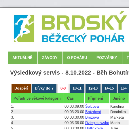
AKTUÁLNĚ
ZÁVODY
O POHÁRU
POZVÁNKY
Výsledkový servis - 8.10.2022 - Běh Bohut
Dospělí
Dívky do 7
8-9
10-11
12-13
14-15
16+
Pořadí ve věkové kategorii
Čas
Přijmení
Jméno
1.
00:03:09.00
Šolcová
Karolína
2.
00:03:20.00
Brázdová
Dominika
3.
00:03:30.00
Brožová
Markéta
4.
00:03:36.00
Dziegielewska
Marta
5.
00:03:38.00
Hrdličková
Julie