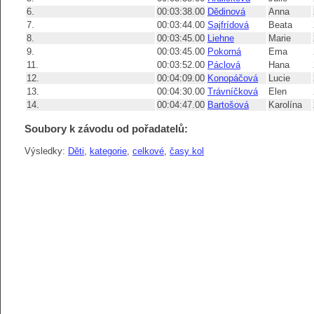
6.
00:03:38.00
Dědinová
Anna
7.
00:03:44.00
Sajfrídová
Beata
8.
00:03:45.00
Liehne
Marie
9.
00:03:45.00
Pokorná
Ema
11.
00:03:52.00
Páclová
Hana
12.
00:04:09.00
Konopáčová
Lucie
13.
00:04:30.00
Trávníčková
Elen
14.
00:04:47.00
Bartošová
Karolína
Soubory k závodu od pořadatelů:
Výsledky:
Děti
,
kategorie
,
celkové
,
časy kol