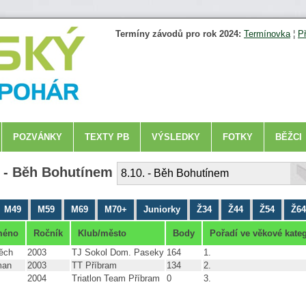
Termíny závodů pro rok 2024:
Termínovka
¦
P
POZVÁNKY
TEXTY PB
VÝSLEDKY
FOTKY
BĚŽCI
2 - Běh Bohutínem
M49
M59
M69
M70+
Juniorky
Ž34
Ž44
Ž54
Ž64
méno
Ročník
Klub/město
Body
Pořadí ve věkové kateg
těch
2003
TJ Sokol Dom. Paseky
164
1.
man
2003
TT Příbram
134
2.
2004
Triatlon Team Příbram
0
3.