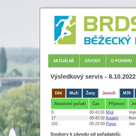
AKTUÁLNĚ
ZÁVODY
O POHÁRU
Výsledkový servis - 8.10.202
Děti
Muži
Ženy
Junioři
M39
Absolutní pořadí
Čas
Přijmení
J
9 .
00:41:01
Mígl
Voj
17 .
00:43:32
Koutný
Ro
102 .
00:23:00
Parez
Jan
Soubory k závodu od pořadatelů: