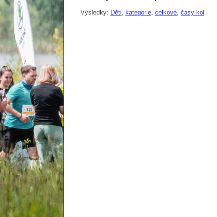
Výsledky:
Děti
,
kategorie
,
celkové
,
časy kol