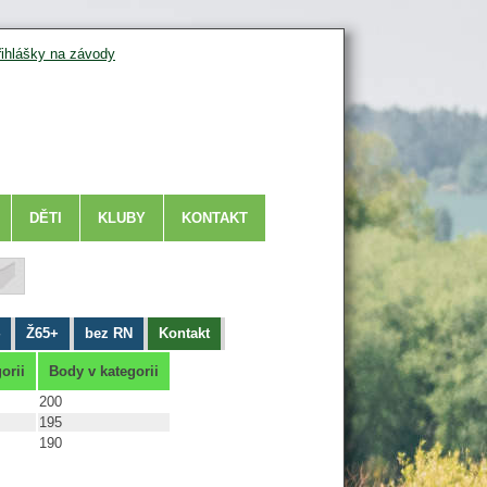
řihlášky na závody
DĚTI
KLUBY
KONTAKT
Ž65+
bez RN
Kontakt
orii
Body v kategorii
200
195
190