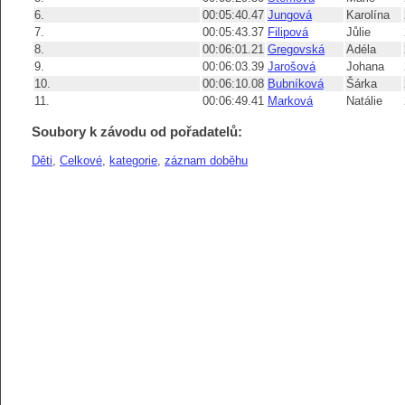
6.
00:05:40.47
Jungová
Karolína
7.
00:05:43.37
Filipová
Jůlie
8.
00:06:01.21
Gregovská
Adéla
9.
00:06:03.39
Jarošová
Johana
10.
00:06:10.08
Bubníková
Šárka
11.
00:06:49.41
Marková
Natálie
Soubory k závodu od pořadatelů:
Děti
,
Celkové
,
kategorie
,
záznam doběhu