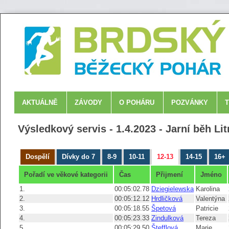
AKTUÁLNĚ
ZÁVODY
O POHÁRU
POZVÁNKY
Výsledkový servis - 1.4.2023 - Jarní běh 
Dospělí
Dívky do 7
8-9
10-11
12-13
14-15
16+
Pořadí ve věkové kategorii
Čas
Přijmení
Jméno
1.
00:05:02.78
Dziegielewska
Karolina
2.
00:05:12.12
Hrdličková
Valentýna
3.
00:05:18.55
Špetová
Patricie
4.
00:05:23.33
Zindulková
Tereza
5.
00:05:29.50
Štefflová
Marie